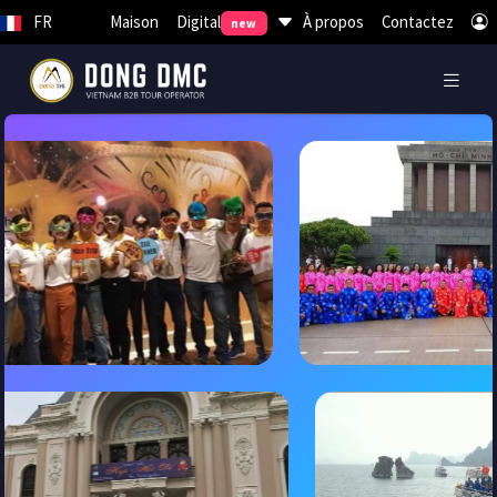
Digital
FR
Maison
À propos
Contactez
new