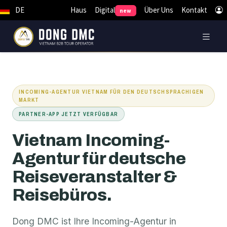
Digital
DE
Haus
Über Uns
Kontakt
new
INCOMING-AGENTUR VIETNAM FÜR DEN DEUTSCHSPRACHIGEN
MARKT
PARTNER-APP JETZT VERFÜGBAR
Vietnam Incoming-
Agentur für deutsche
Reiseveranstalter &
Reisebüros.
Dong DMC ist Ihre Incoming-Agentur in