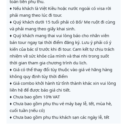
toán tiền phụ thu.
♦ Nếu khách là Việt Kiều hoặc nước ngoài có visa rời
phải mang theo lúc đi tour.
♦ Quý khách dưới 15 tuổi phải có Bố/ Mẹ ruột đi cùng
và phải mang theo giấy khai sinh.
♦ Quý khách mang thai vui lòng báo cho nhân viên
bán tour ngay tại thời điểm đăng ký. Lưu ý phải có ý
kiến của bác sĩ trước khi đi tour. Cam kết tự chịu trách
nhiệm về sức khỏe của mình và thai nhi trong suốt
thời gian tham gia chương trình du lịch.
♦ Giá có thể thay đổi tùy thuộc vào giá vé hãng hàng
không quy định tùy thời điểm
♦ Giá combo khởi hành từ tỉnh thành khác xin vui lòng
liên hệ để được báo giá chi tiết.
♦ Chưa bao gồm 10% VAT
♦ Chưa bao gồm phụ thu vé máy bay lễ, tết, mùa hè,
cuối tuần (nếu có)
♦ Chưa bao gồm phụ thu khách sạn các ngày lễ, tết