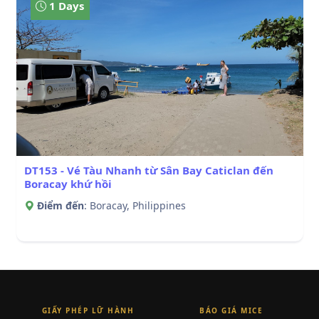
1 Days
DT153 - Vé Tàu Nhanh từ Sân Bay Caticlan đến
Boracay khứ hồi
Điểm đến
: Boracay, Philippines
GIẤY PHÉP LỮ HÀNH
BÁO GIÁ MICE