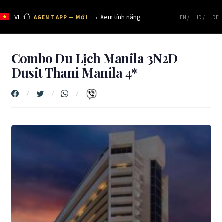
VI
→ Xem tính năng
AGENT APP — MỚI
EN /
ID /
DE
Combo Du Lịch Manila 3N2D
Dusit Thani Manila 4*