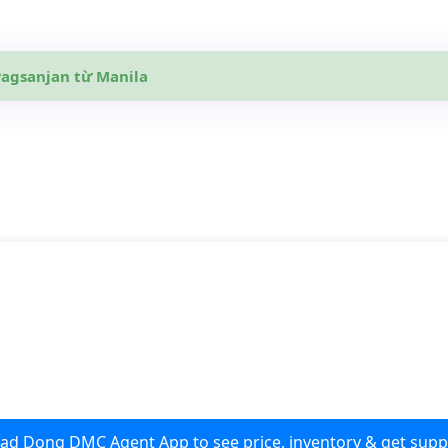
agsanjan từ Manila
d Dong DMC Agent App to see price, inventory & get supp