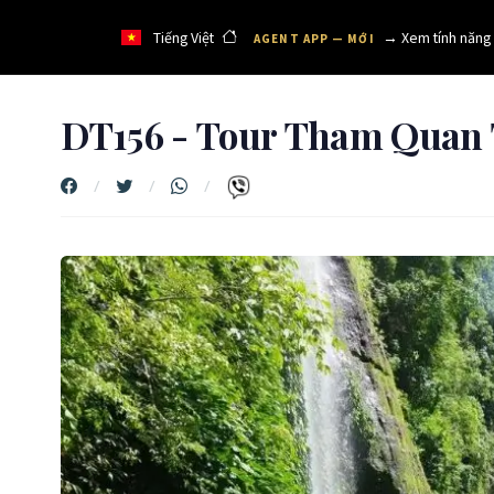
Tiếng Việt
→ Xem tính năng
AGENT APP — MỚI
DT156 - Tour Tham Quan 