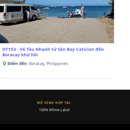
DT153 - Vé Tàu Nhanh từ Sân Bay Caticlan đến
Boracay khứ hồi
Điểm đến
: Boracay, Philippines
MÔ HÌNH HỢP TÁC
100% White-Label