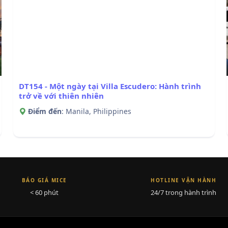
DT154 - Một ngày tại Villa Escudero: Hành trình
trở về với thiên nhiên
Điểm đến
: Manila, Philippines
BÁO GIÁ MICE
HOTLINE VẬN HÀNH
< 60 phút
24/7 trong hành trình