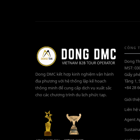
CÔNG T
Dong Th
MST: 03
Dong DMC kết hợp kinh nghiệm vận hành
Giấy ph
địa phương với hệ thống lập kế hoạch
Tầng 1, 
+84 28 
thông minh để cung cấp dịch vụ xuất sắc
cho các chương trình du lịch phức tạp.
Giới th
Liên hệ
Agent A
Sustaina