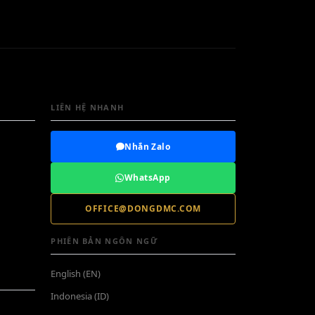
LIÊN HỆ NHANH
Nhắn Zalo
WhatsApp
OFFICE@DONGDMC.COM
PHIÊN BẢN NGÔN NGỮ
English (EN)
Indonesia (ID)