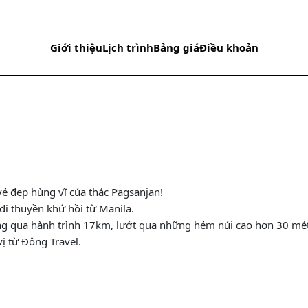
Giới thiệu
Lịch trình
Bảng giá
Điều khoản
ẻ đẹp hùng vĩ của thác Pagsanjan!
đi thuyền khứ hồi từ Manila.
ng qua hành trình 17km, lướt qua những hẻm núi cao hơn 30 mét
ị từ Đông Travel.