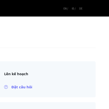
EN /
ID /
DE
Lên kế hoạch
Đặt câu hỏi