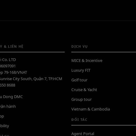
Y & LIÊN HỆ
DỊCH VỤ
i Co. LTD
MICE & Incentive
06097091
Luxury FIT
ép 79-168/VNAT
Sunrise City South, Quận 7, TP.HCM
Golf tour
6650 8688
Cruise & Yacht
iệu Dong DMC
Group tour
 vận hành
Vietnam & Cambodia
pp
ĐỐI TÁC
bility
Agent Portal