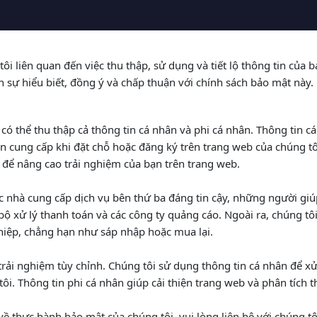
i liên quan đến việc thu thập, sử dụng và tiết lộ thông tin của
n sự hiểu biết, đồng ý và chấp thuận với chính sách bảo mật này.
 có thể thu thập cả thông tin cá nhân và phi cá nhân. Thông tin 
ạn cung cấp khi đặt chỗ hoặc đăng ký trên trang web của chúng tôi
 để nâng cao trải nghiệm của bạn trên trang web.
các nhà cung cấp dịch vụ bên thứ ba đáng tin cậy, những người g
xử lý thanh toán và các công ty quảng cáo. Ngoài ra, chúng tôi c
hiệp, chẳng hạn như sáp nhập hoặc mua lại.
rải nghiệm tùy chỉnh. Chúng tôi sử dụng thông tin cá nhân để xử 
tôi. Thông tin phi cá nhân giúp cải thiện trang web và phân tích
ề thực hành bảo mật của chúng tôi, vui lòng liên hệ với chúng tô