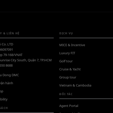
Y & LIÊN HỆ
DỊCH VỤ
i Co. LTD
MICE & Incentive
06097091
Luxury FIT
ép 79-168/VNAT
Sunrise City South, Quận 7, TP.HCM
Golf tour
6650 8688
Cruise & Yacht
iệu Dong DMC
Group tour
 vận hành
Vietnam & Cambodia
pp
ĐỐI TÁC
bility
Agent Portal
SÁCH