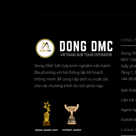
CÔNG T
Dong Th
MST: 03
Dong DMC kết hợp kinh nghiệm vận hành
Giấy ph
địa phương với hệ thống lập kế hoạch
Tầng 1, 
+84 28 
thông minh để cung cấp dịch vụ xuất sắc
cho các chương trình du lịch phức tạp.
Giới th
Liên hệ
Agent A
Sustaina
CHÍNH 