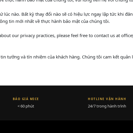
 lúc nào. Bất kỳ thay đổi nào sẽ có hiệu lực ngay lập tức khi đă
hông tin mới nhất về thực hành bảo mật của chúng tôi.
ut our privacy practices, please feel free to contact us at offic
ự tin tưởng và tín nhiệm của khách hàng. Chúng tôi cam kết quản 
BÁO GIÁ MICE
HOTLINE VẬN HÀNH
< 60 phút
24/7 trong hành trình