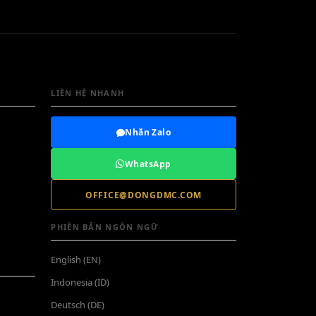
LIÊN HỆ NHANH
Nhắn Zalo
WhatsApp
OFFICE@DONGDMC.COM
PHIÊN BẢN NGÔN NGỮ
English (EN)
Indonesia (ID)
Deutsch (DE)