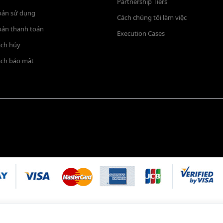
Partnership Tiers
oản sử dụng
Cách chúng tôi làm việc
oản thanh toán
Execution Cases
ách hủy
ách bảo mật