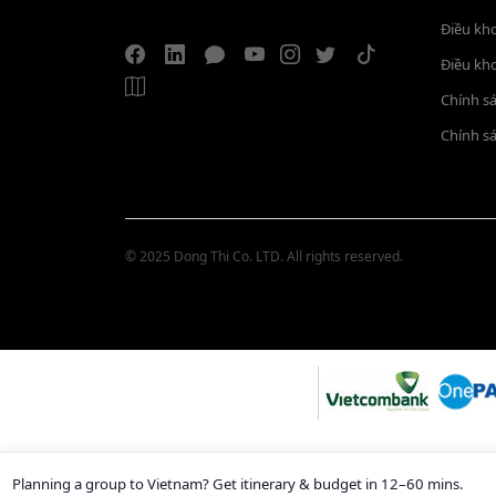
Điều kh
Điều kh
Chính s
Chính s
© 2025 Dong Thi Co. LTD. All rights reserved.
Planning a group to Vietnam?
Get itinerary & budget in 12–60 mins.