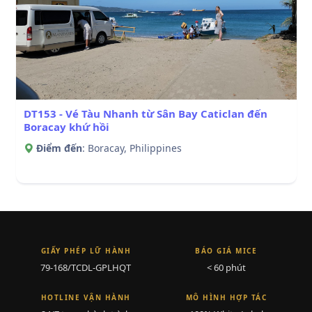
DT153 - Vé Tàu Nhanh từ Sân Bay Caticlan đến
Boracay khứ hồi
Điểm đến
: Boracay, Philippines
GIẤY PHÉP LỮ HÀNH
BÁO GIÁ MICE
79-168/TCDL-GPLHQT
< 60 phút
HOTLINE VẬN HÀNH
MÔ HÌNH HỢP TÁC