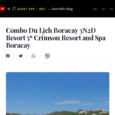
VI
→ Xem tính năng
AGENT APP — MỚI
EN /
ID /
DE
Combo Du Lịch Boracay 3N2D
Resort 5* Crimson Resort and Spa
Boracay