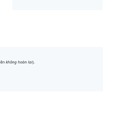
kiện
không hoàn lại
).