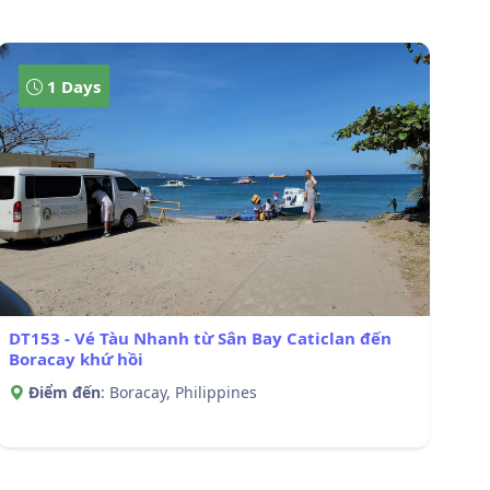
1 Days
DT153 - Vé Tàu Nhanh từ Sân Bay Caticlan đến
Boracay khứ hồi
Điểm đến
: Boracay, Philippines