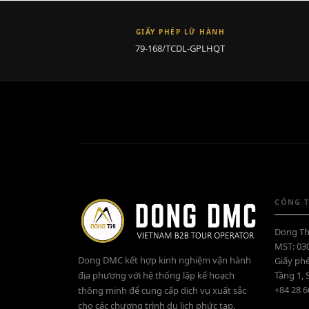
GIẤY PHÉP LỮ HÀNH
79-168/TCDL-GPLHQT
CÔNG T
Dong Th
MST: 03
Dong DMC kết hợp kinh nghiệm vận hành
Giấy ph
địa phương với hệ thống lập kế hoạch
Tầng 1, 
+84 28 
thông minh để cung cấp dịch vụ xuất sắc
cho các chương trình du lịch phức tạp.