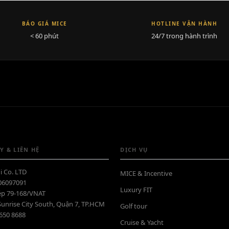
BÁO GIÁ MICE
HOTLINE VẬN HÀNH
< 60 phút
24/7 trong hành trình
Y & LIÊN HỆ
DỊCH VỤ
i Co. LTD
MICE & Incentive
06097091
Luxury FIT
ép 79-168/VNAT
Sunrise City South, Quận 7, TP.HCM
Golf tour
6650 8688
Cruise & Yacht