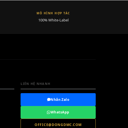
MÔ HÌNH HỢP TÁC
100% White-Label
LIÊN HỆ NHANH
Nhắn Zalo
WhatsApp
OFFICE@DONGDMC.COM