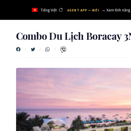
Tiếng Việt
→ Xem tính năng
AGENT APP — MỚI
Combo Du Lịch Boracay 3