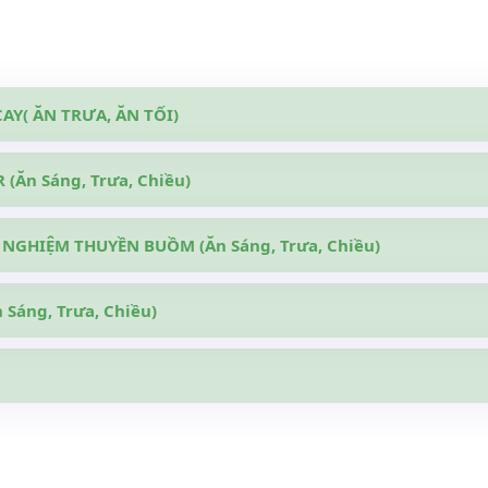
CAY( ĂN TRƯA, ĂN TỐI)
(Ăn Sáng, Trưa, Chiều)
 NGHIỆM THUYỀN BUỒM (Ăn Sáng, Trưa, Chiều)
Sáng, Trưa, Chiều)