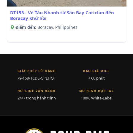
DT153 - Vé Tàu Nhanh từ Sân Bay Caticlan đến
Boracay khứ hồi
Điểm đến
: Boracay, Philippines
GIẤY PHÉP LỮ HÀNH
BÁO GIÁ MICE
79-168/TCDL-GPLHQT
< 60 phút
HOTLINE VẬN HÀNH
MÔ HÌNH HỢP TÁC
24/7 trong hành trình
100% White-Label