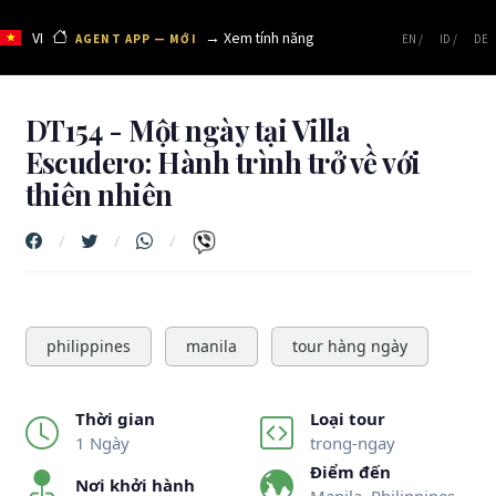
VI
→ Xem tính năng
AGENT APP — MỚI
EN /
ID /
DE
DT154 - Một ngày tại Villa
Escudero: Hành trình trở về với
thiên nhiên
Previous
Next
philippines
manila
tour hàng ngày
Thời gian
Loại tour
1 Ngày
trong-ngay
Điểm đến
Nơi khởi hành